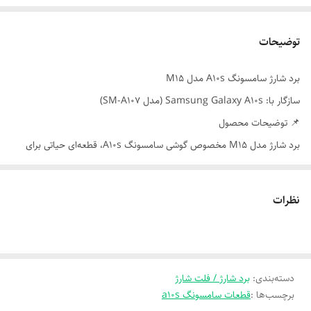
توضیحات
برد شارژ سامسونگ A10s مدل M15
سازگار با: Samsung Galaxy A10s (مدل SM-A107)
📌 توضیحات محصول
برد شارژ مدل M15 مخصوص گوشی سامسونگ A10s، قطعه‌ای حیاتی برای
انتقال جریان برق، شارژ باتری، و ارتباط با کامپیوتر است. این برد شامل سوکت
شارژ، میکروفون تماس، و کانکتور اتصال به برد اصلی بوده و در صورت خرابی
نظرات
یا نوسان شارژ، جایگزین مناسبی محسوب می‌شود.
⚙️ ویژگی‌ها
- نوع سوکت: Micro USB
دسته‌بندی
:
- کیفیت: اورجینال
برد شارژ / فلت شارژ
برچسب‌ها :
قطعات سامسونگ a10s
- شامل: سوکت شارژ، میکروفون، کانکتور اتصال به برد اصلی