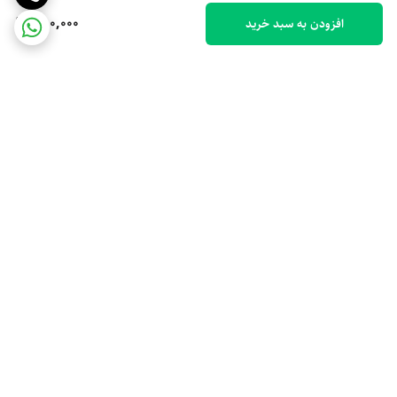
880,000
افزودن به سبد خرید
برگشت به بالا
ارسال ویژه
پشتیبانی 10 صبح تا 9 شب
ضمانت اصالت کالا
رهگیری مرسوله پستی