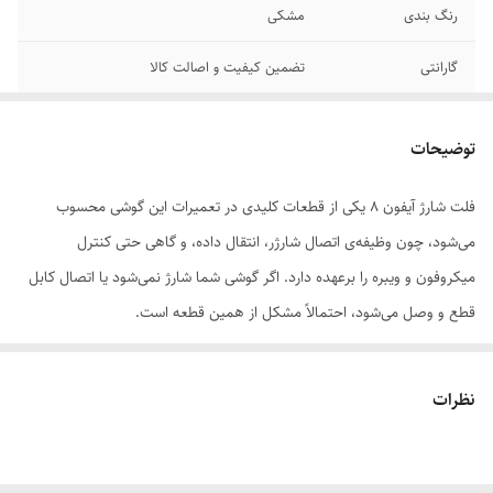
رنگ بندی
مشکی
گارانتی
تضمین کیفیت و اصالت کالا
توضیحات
فلت شارژ آیفون ۸ یکی از قطعات کلیدی در تعمیرات این گوشی محسوب
می‌شود، چون وظیفه‌ی اتصال شارژر، انتقال داده، و گاهی حتی کنترل
میکروفون و ویبره را برعهده دارد. اگر گوشی شما شارژ نمی‌شود یا اتصال کابل
قطع و وصل می‌شود، احتمالاً مشکل از همین قطعه است.
---
🔧 مشخصات فلت شارژ iPhone 8:
نظرات
- نام قطعه: فلت شارژ آیفون ۸ (Flat Charge iPhone 8)
- کاربرد: اتصال شارژر، انتقال دیتا، کنترل ویبره و میکروفون
- جنس: برد الکترونیکی با کانکتور لایتنینگ