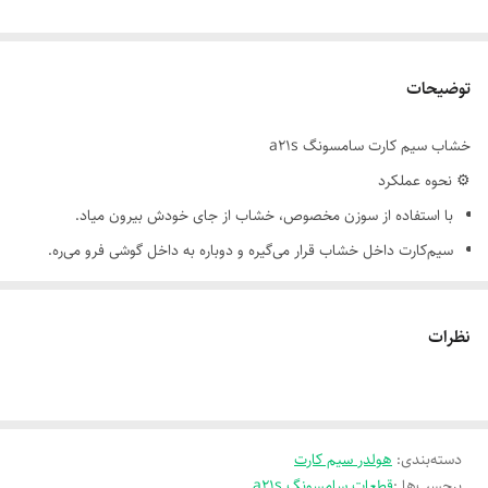
توضیحات
خشاب سیم کارت سامسونگ a21s
⚙️ نحوه عملکرد
با استفاده از سوزن مخصوص، خشاب از جای خودش بیرون میاد.
سیم‌کارت داخل خشاب قرار می‌گیره و دوباره به داخل گوشی فرو می‌ره.
اتصال دقیق خشاب باعث می‌شه سیم‌کارت به پایه‌های کانکتور روی برد
اصلی وصل بشه و گوشی بتونه اون رو شناسایی کنه.
نظرات
نکات مهم در نگهداری و تعویض
از فشار زیاد یا ابزار نامناسب برای بیرون آوردن خشاب استفاده نکن.
در صورت شکستگی یا خرابی، خشاب باید تعویض بشه—استفاده از چسب
دسته‌بندی
:
هولدر سیم کارت
یا تعمیر غیراصولی ممکنه باعث گیر کردن خشاب در شیار گوشی بشه.
برچسب‌ها :
قطعات سامسونگ a21s