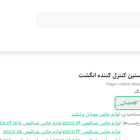
ستین کنترل کننده انگشت
Finger control slee
نگ
مشکی
ته‌بندی
:
لوازم جانبی موبایل و تبلت
چسب‌ها :
لوازم جانبی شیائومی poco x6
،
لوازم جانبی شیائومی poco x4 pro
لوازم جانبی شیائومی poco f3
،
لوازم جانبی شیائومی poco x5
،