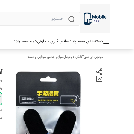
دسته‌بندی محصولات
خانه
پیگیری سفارش
همه محصولات
موبایل آی سی
/
کالای دیجیتال
/
لوازم جانبی موبایل و تبلت
آ
ve
ر
دس
بر