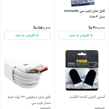
کابل شارژ تایپ سی renowde
مدل rca04
850,000
400,000
افزودن به سبد
افزودن به سبد
آستین کنترل کننده انگشت
کابل شارژ شیائومی 33 وات ثانیه
شمار تایپ سی
ناموجود
ناموجود