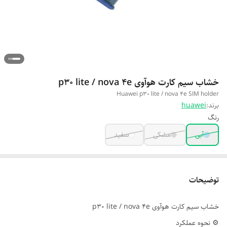
خشاب سیم کارت هوآوی p30 lite / nova 4e
Huawei p30 lite / nova 4e SIM holder
برند:
huawei
رنگ
آبی
مشکی
سفید
توضیحات
خشاب سیم کارت هوآوی p30 lite / nova 4e
⚙️ نحوه عملکرد