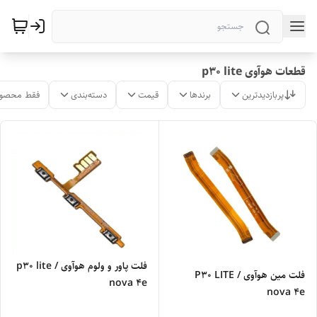
قطعات هوآوی p30 lite
پربازدیدترین
برندها
قیمت
دسته‌بندی
فقط محصول
فلت پاور و ولوم هوآوی p30 lite /
فلت مین هوآوی P30 LITE /
nova 4e
nova 4e