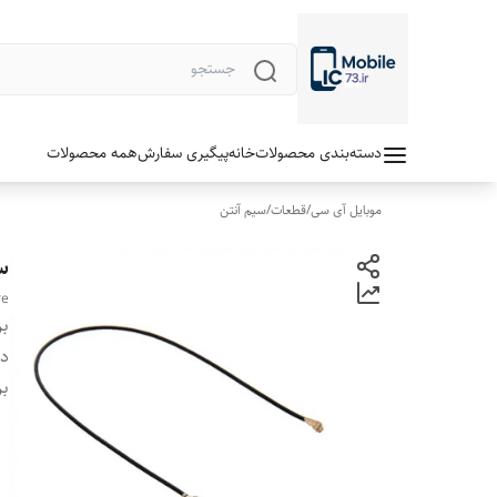
دسته‌بندی محصولات
خانه
پیگیری سفارش
همه محصولات
موبایل آی سی
/
قطعات
/
سیم آنتن
سی
re
بر
دس
بر