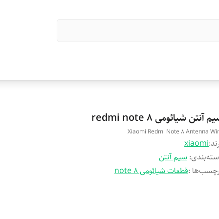
م آنتن شیائومی redmi note 8
Xiaomi Redmi Note 8 Antenna Wi
ند:
xiaomi
ته‌بندی
:
سیم آنتن
چسب‌ها :
قطعات شیائومی note 8