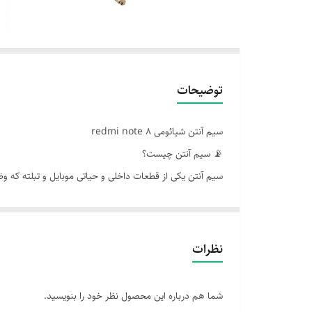
توضیحات
سیم آنتن شیائومی redmi note 8
📡 سیم آنتن چیست؟
سیم آنتن یکی از قطعات داخلی و حیاتی موبایل و تبلته که وظی
بسیار نازک طراحی می‌شه و مستقیماً با مدار آنتن و مادربرد در
🧠 نقش سیم آنتن در عملکرد دستگاه
برقراری ارتباط پایدار با شبکه‌های مخابراتی (مثل 4G، 5G، وای‌فای)
نظرات
افزایش کیفیت تماس صوتی و تصویری
بهبود سرعت اینترنت همراه
شما هم درباره این محصول نظر خود را بنویسید.
جلوگیری از نوسان یا قطع سیگنال (مثل پیغام "No Service")