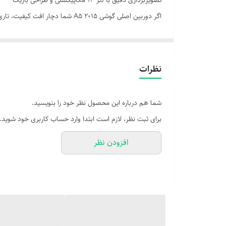
تصویربرداری دقیق با لنز 13 مگاپیکسلی و طراحی باریک
اگر دوربین اصلی گوشی A5 2015 
A500، دوباره از ثبت لحظات با وضوح بالا و جزئیات مناسب لذت ببرید.
---
⚙️ مشخصات فنی
نظرات
- رزولوشن: 13 مگاپیکسل
- دیافراگم: f/2.0
شما هم درباره این محصول نظر خود را بنویسید.
- نوع سنسور: CMOS با فوکوس خودکار
برای ثبت نظر، لازم است ابتدا وارد حساب کاربری خود شوید.
- ویژگی‌ها: فلش LED، HDR، پانوراما، ثبت موقعیت مکانی
افزودن نظر
- فیلم‌برداری: Full HD (1080p) با نرخ 30 فریم بر ثانیه
- سازگاری: مناسب برای مدل‌های SM-A500F / SM-A500H / SM-A500G و سایر نسخه‌های Galaxy A5 2015
---
🎯 مزایای محصول
- کیفیت تصویر مناسب برای عکس‌برداری روزمره