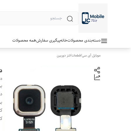
دسته‌بندی محصولات
خانه
پیگیری سفارش
همه محصولات
موبایل آی سی
/
قطعات
/
لنز دوربین
دو
ra
بر
دس
بر
ک
کی