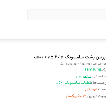
ربین پشت سامسونگ a500 / a5 2015
Samsung a500 / a5 2015 rear came
ند:
samsung
ته‌بندی
:
لنز دوربین
چسب‌ها :
قطعات سامسونگ a500
یفیت
:
اورجینال
فیت دوربین
:
13 مگاپیکسل