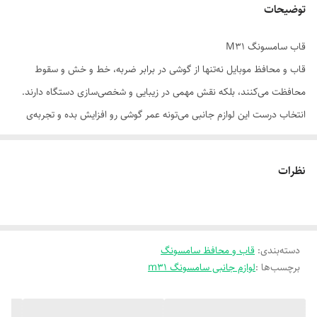
توضیحات
قاب سامسونگ M31
قاب و محافظ موبایل نه‌تنها از گوشی در برابر ضربه، خط و خش و سقوط
محافظت می‌کنند، بلکه نقش مهمی در زیبایی و شخصی‌سازی دستگاه دارند.
انتخاب درست این لوازم جانبی می‌تونه عمر گوشی رو افزایش بده و تجربه‌ی
کاربری رو بهبود ببخشه.
📌 ویژگی‌های مهم در انتخاب:
نظرات
سازگاری دقیق با مدل گوشی: قاب باید با ابعاد، دکمه‌ها و پورت‌ها کاملاً
هماهنگ باشد.
جنس باکیفیت: سیلیکون نرم، TPU مقاوم، پلی‌کربنات یا ترکیبی از چند ماده.
دسته‌بندی
:
قاب و محافظ سامسونگ
لبه‌های برجسته: برای محافظت از صفحه‌نمایش و لنز هنگام سقوط.
برچسب‌ها :
لوازم جانبی سامسونگ m31
ضدلغزش
ضداثر انگشت: برای تجربه‌ی بهتر در استفاده روزمره.