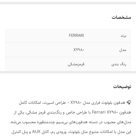
مشخصات
برند
FERRARI
مدل
XY980
رنگ بندی
قرمزمشکی
گارانتی
تضمین کیفیت و اصالت کالا
توضیحات
ورودی مموری
دارد
🎧 هدفون بلوتوث فراری مدل XY980 – طراحی اسپرت، امکانات کامل
ورودی aux
دارد
هدفون Ferrari XY980 با طراحی خاص و رنگ‌بندی قرمز مشکی، یکی از
کابل شارژ
دارد
مدل‌های محبوب در دسته هدفون‌های بی‌سیم چندمنظوره محسوب می‌شه.
این مدل با امکانات متنوع مثل بلوتوث، ورودی رم، کابل AUX و پنل کنترل