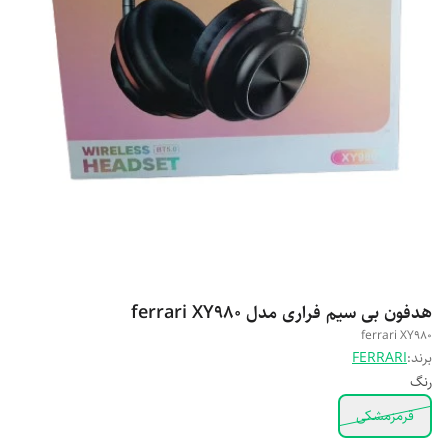
هدفون بی سیم فراری مدل ferrari XY980
ferrari XY980
برند:
FERRARI
رنگ
قرمزمشکی