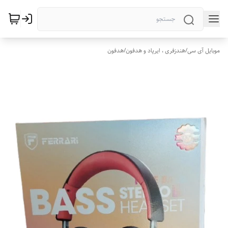
موبایل آی سی
/
هندزفری ، ایرپاد و هدفون
/
هدفون