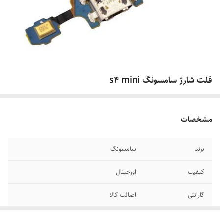
فلت شارژ سامسونگ s4 mini
مشخصات
برند
سامسونگ
کیفیت
اورجینال
گارانتی
اصالت کالا