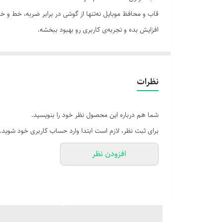
قاب و محافظ موبایل نه‌تنها از گوشی در برابر ضربه، خط و
افزایش بده و تجربه‌ی کاربری رو بهبود ببخشه.
📌 ویژگی‌های مهم در انتخاب:
سازگاری دقیق با مدل گوشی: قاب باید با ابعاد، دکمه‌ها 
نظرات
جنس باکیفیت: سیلیکون نرم، TPU مقاوم، پلی‌کربنات یا ترکیبی از چند ماده.
لبه‌های برجسته: برای محافظت از صفحه‌نمایش و لنز ه
شما هم درباره این محصول نظر خود را بنویسید.
ضدلغزش و ضداثر انگشت: برای تجربه‌ی بهتر در استفاده 
برای ثبت نظر، لازم است ابتدا وارد حساب کاربری خود شوید.
افزودن نظر