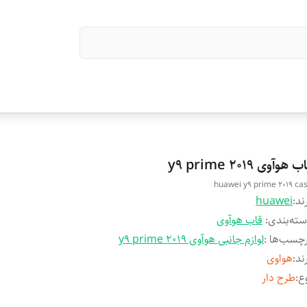
 هوآوی y9 prime 2019
huawei y9 prime 2019 ca
ند:
huawei
ته‌بندی
:
قاب هوآوی
چسب‌ها :
لوازم جانبی هوآوی y9 prime 2019
ند
:
هواوی
ع
:
طرح دار