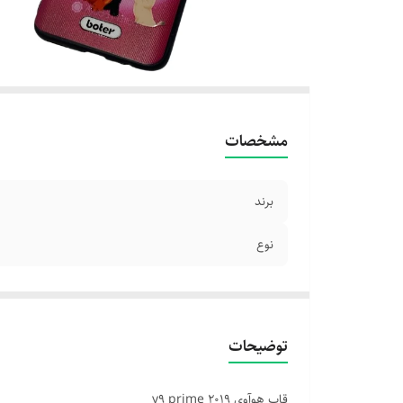
مشخصات
برند
نوع
توضیحات
قاب هوآوی y9 prime 2019