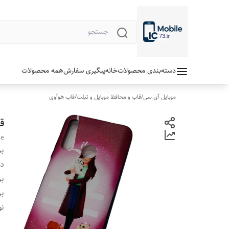
دسته‌بندی محصولات
خانه
پیگیری سفارش
همه محصولات
موبایل آی سی
/
قاب و محافظ موبایل و تبلت
/
قاب هوآوی
قاب
se
بر
دس
بر
بر
نو