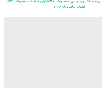
برچسب‌ها :
لوازم جانبی سامسونگ e250
،
لوازم و قطعات سامسونگ b310
،
- ظرفیت: 800 میلی‌آمپر ساعت
قطعات سامسونگ e1080
- ولتاژ: 3.7V
- توان: 2.96 وات
- قابلیت تعویض: دارد (جداشدنی توسط کاربر)
- سازگاری با گوشی‌های:
- Samsung E250 / E210 / C130 / C268 / D520 / SGH-A412 و
مدل‌های مشابه
---
🎯 مزایای محصول
- مناسب برای گوشی‌های کلاسیک با باتری قابل تعویض
- طراحی سبک و مقاوم برای استفاده روزمره
- قیمت اقتصادی با گارانتی
- قابل استفاده در منزل بدون نیاز به تعمیرکار
---