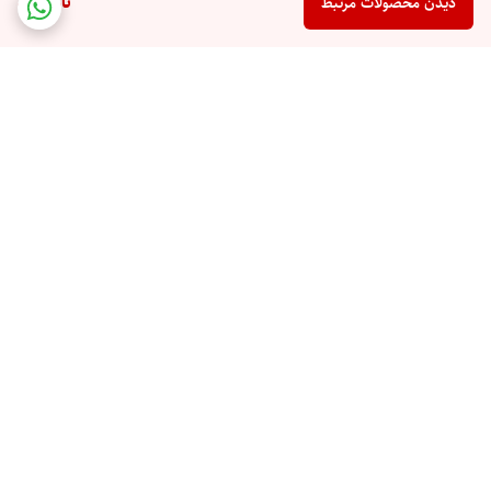
ناموجود
دیدن محصولات مرتبط
برگشت به بالا
ارسال ویژه
پشتیبانی 10 صبح تا 9 شب
ضمانت اصالت کالا
رهگیری مرسوله پستی