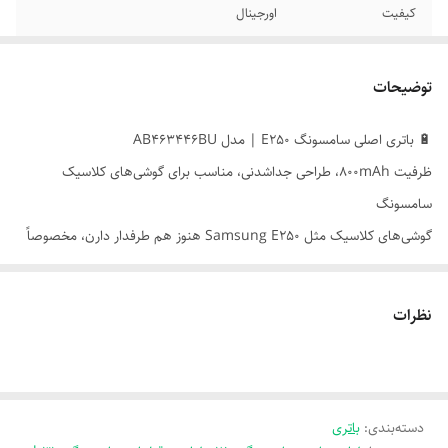
کیفیت
اورجینال
گارانتی
6 ماه
توضیحات
🔋 باتری اصلی سامسونگ E250 | مدل AB463446BU
ظرفیت 800mAh، طراحی جداشدنی، مناسب برای گوشی‌های کلاسیک
سامسونگ
گوشی‌های کلاسیک مثل Samsung E250 هنوز هم طرفدار دارن، مخصوصاً
برای استفاده‌های ساده یا نوستالژیک. اگر باتری گوشی‌ات زود خالی می‌شه یا
باد کرده، باتری مدل AB463446BU بهترین گزینه برای تعویضه.
نظرات
---
⚙️ مشخصات فنی
- مدل: AB463446BU
دسته‌بندی
:
باتری
- نوع: لیتیوم یون (Li-ion)