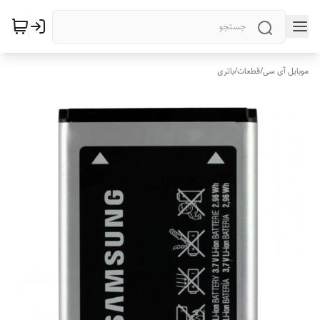
موبایل آی سی
/
قطعات
/
باتری