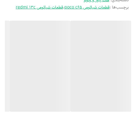
دسته‌بندی
:
فلت پاور و ولوم
برچسب‌ها :
قطعات شیائومی poco c65
،
قطعات شیائومی redmi 13c