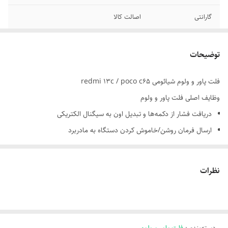
گارانتی
اصالت کالا
توضیحات
فلت پاور و ولوم شیائومی redmi 13c / poco c65
وظایف اصلی فلت پاور و ولوم
دریافت فشار از دکمه‌ها و تبدیل اون به سیگنال الکتریکی
ارسال فرمان روشن/خاموش کردن دستگاه به مادربرد
کنترل میزان صدا (کم و زیاد کردن یا فعال‌سازی حالت بی‌صدا)
نظرات