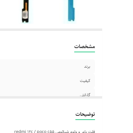
مشخصات
برند
کیفیت
گارانتی
توضیحات
فلت پاور و ولوم شیائومی redmi 12c / poco c55