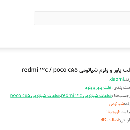
ت پاور و ولوم شیائومی redmi 12c / poco c55
ند:
xiaomi
ته‌بندی
:
فلت پاور و ولوم
چسب‌ها :
قطعات شیائومی redmi 12c
،
قطعات شیائومی poco c55
ند
:
شیائومی
یفیت
:
اورجینال
رانتی
:
اصالت کالا