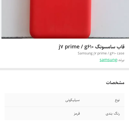
قاب سامسونگ j7 prime / g610
Samsung j7 prime / g610 case
برند:
samsung
مشخصات
نوع
سیلیکونی
رنگ بندی
قرمز