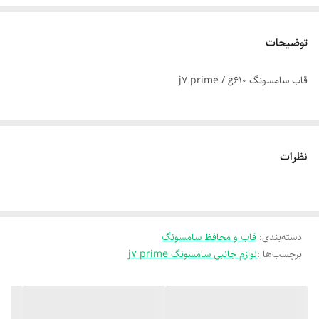
توضیحات
قاب سامسونگ j7 prime / g610
نظرات
دسته‌بندی
:
قاب و محافظ سامسونگ
برچسب‌ها :
لوازم جانبی سامسونگ j7 prime