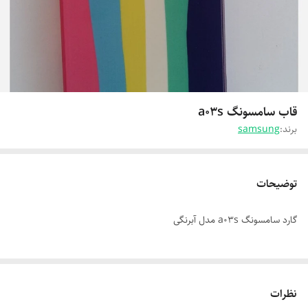
قاب سامسونگ a03s
برند:
samsung
توضیحات
گارد سامسونگ a03s مدل آبرنگی
نظرات