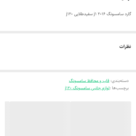
گارد سامسونگ j1 2016 سفیدطلایی j120
نظرات
دسته‌بندی
:
قاب و محافظ سامسونگ
برچسب‌ها :
لوازم جانبی سامسونگ j120