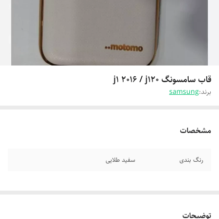
قاب سامسونگ j1 2016 / j120
برند:
samsung
مشخصات
رنگ بندی
سفید طلایی
توضیحات