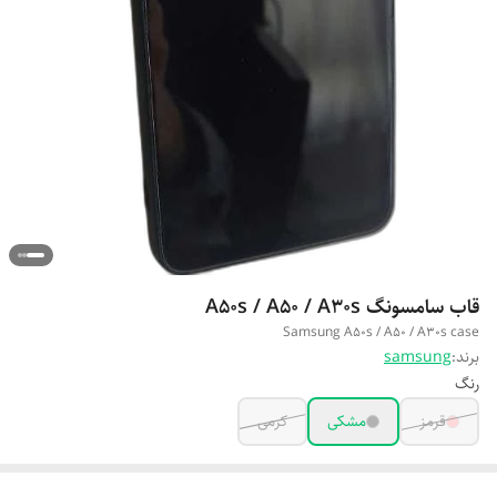
قاب سامسونگ A50s / A50 / A30s
Samsung A50s / A50 / A30s case
برند:
samsung
رنگ
قرمز
مشکی
کرمی