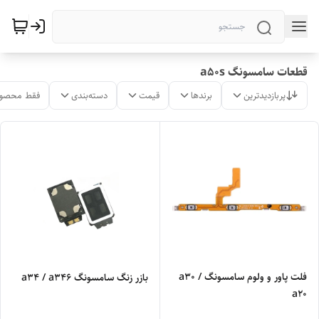
قطعات سامسونگ a50s
پربازدیدترین
برندها
قیمت
دسته‌بندی
فقط محصول
فلت پاور و ولوم سامسونگ a30 /
بازر زنگ سامسونگ a34 / a346
a20