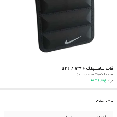
قاب سامسونگ a34 / a346
Samsung a34/a346 case
برند:
samsung
مشخصات
رنگ بندی
مشکی