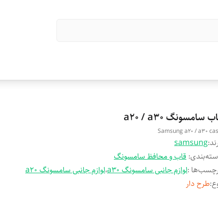
ب سامسونگ a20 / a30
Samsung a20 / a30 ca
ند:
samsung
ته‌بندی
:
قاب و محافظ سامسونگ
چسب‌ها :
لوازم جانبی سامسونگ a30
،
لوازم جانبی سامسونگ a20
ع
:
طرح دار