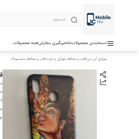
دسته‌بندی محصولات
خانه
پیگیری سفارش
همه محصولات
موبایل آی سی
/
قاب و محافظ موبایل و تبلت
/
قاب و محافظ سامسونگ
قا
se
بر
دس
بر
نو