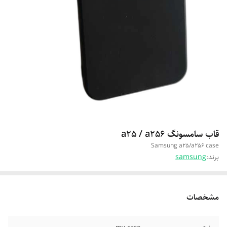
قاب سامسونگ a25 / a256
Samsung a25/a256 case
برند:
samsung
مشخصات