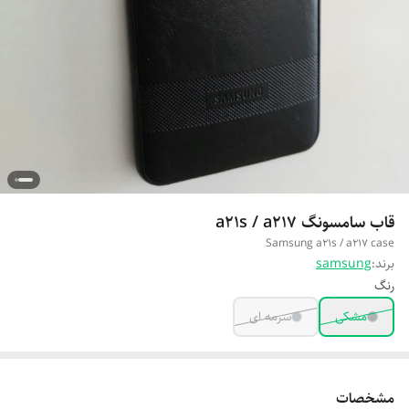
قاب سامسونگ a21s / a217
Samsung a21s / a217 case
برند:
samsung
رنگ
مشکی
سرمه ای
مشخصات