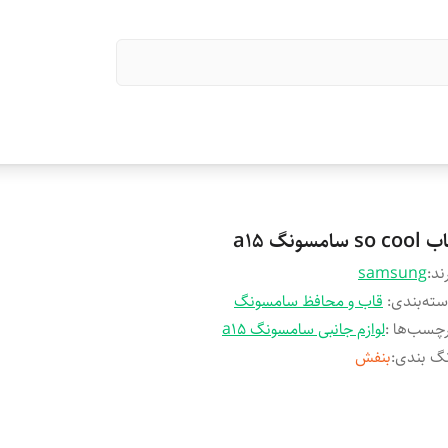
so co سامسونگ a15
ند:
samsung
ته‌بندی
:
قاب و محافظ سامسونگ
چسب‌ها :
لوازم جانبی سامسونگ a15
گ بندی
:
بنفش