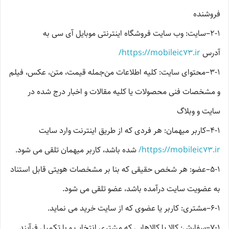
فروشنده
۲-۱–سایت: وب سایت فروشگاه اینترنتی موبایل آی سی به
آدرس
https://mobileic73.ir/
۳-۱–محتوای سایت: کلیه اطلاعات من‌جمله قیمت، متن، عکس، فیلم
و مشخصات فنی محصولات یا کلیه مقالات و اخبار درج شده در
سایت و وبلاگ
۴-۱–کاربر میهمان: هر فردی که از طریق اینترنت وارد سایت
https://mobileic73.ir/
شده باشد، کاربر میهمان تلقی می شود.
۵-۱–عضو: هر شخص حقیقی که بنا بر مشخصات هویتی قابل استناد
به عضویت سایت درآمده باشد، عضو تلقی می شود.
۶-۱–مشتری: کاربر یا عضوی که از سایت خرید می نماید.
۷-۱–سفارش: کالا یا کالاهایی که مشتری انتخاب و با تکمیل فرآیند