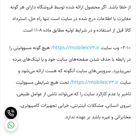
از خطا باشد. اگر محصول ارائه شده توسط فروشگاه دارای هر گونه
مغایرت با اطلاعات درج شده در سایت است تنها راه حل، استرداد
کالا قبل از استفاده و در شرایط اولیه مطابق ماده ۸-۱۱ است.
۲-۱۰– وب ‏‌سایت
https://mobileic73.ir/
هیچ گونه مسوولیتی را
در رابطه با حذف شدن صفحه‏‌های سایت خود و یا لینک‏‌های مرده
نمی‌‏پذیرد. سروﻳس‌‏های سایت آن‏گونه که هست ارائه می‏‌شود و
سایت
https://mobileic73.ir/
تحت هیچ شرایطی مسوولیت
تاخیر یا عدم کارکرد سایت را که می‌تواند ناشى از عوامل طبیعى،
نیروى انسانی، مشکلات اینترنتى، خرابی تجهیزات کامپیوترى،
مخابراتى و غیره باشد بر عهده ندارد.