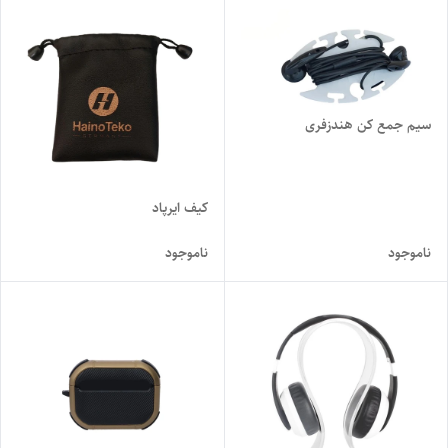
سیم جمع کن هندزفری
کیف ایرپاد
ناموجود
ناموجود