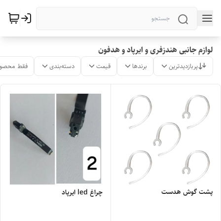
لوازم جانبی هندزفری و ایرپاد و هدفون
پربازدیدترین
برندها
قیمت
دسته‌بندی
فقط محصول
پشت گوش هدست
چراغ led ایرپاد