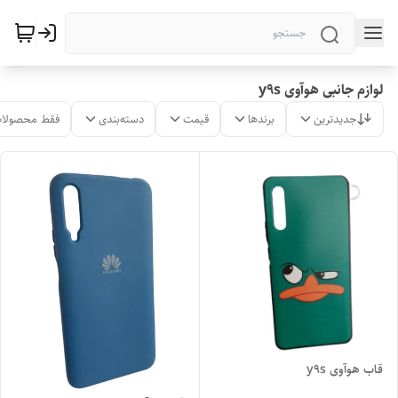
لوازم جانبی هوآوی y9s
جدیدترین
برندها
قیمت
دسته‌بندی
فقط محصولات
قاب هوآوی y9s