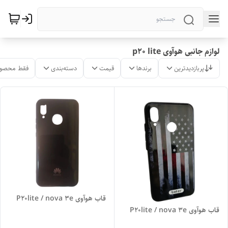
لوازم جانبی هوآوی p20 lite
پربازدیدترین
برندها
قیمت
دسته‌بندی
فقط محصول
قاب هوآوی P20lite / nova 3e
قاب هوآوی P20lite / nova 3e