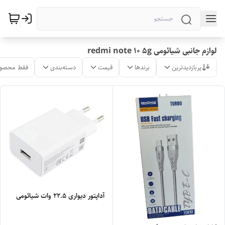
لوازم جانبی شیائومی redmi note 10 5g
پربازدیدترین
برندها
قیمت
دسته‌بندی
فقط محصول
آداپتور دیواری 22.5 وات شیائومی