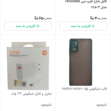
کابل شارژ تایپ سی renowde
مدل rca04
650,000
400,000
افزودن به سبد
افزودن به سبد
قاب شیائومی redmi note10 5g
شارژر و کابل شیائومی 33 وات
ناموجود
ناموجود