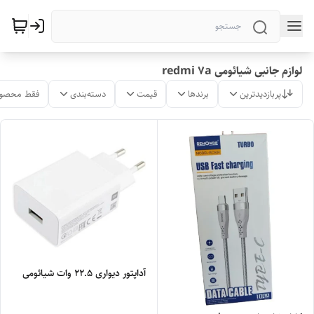
لوازم جانبی شیائومی redmi 7a
پربازدیدترین
برندها
قیمت
دسته‌بندی
فقط محصول
آداپتور دیواری 22.5 وات شیائومی