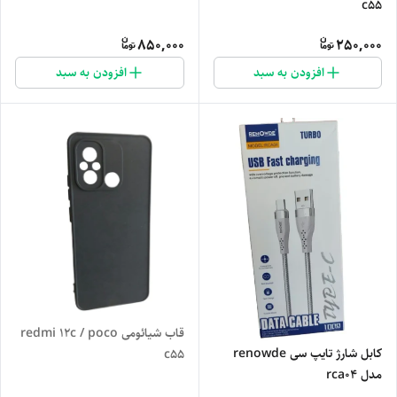
c55
850,000
250,000
افزودن به سبد
افزودن به سبد
قاب شیائومی redmi 12c / poco
کابل شارژ تایپ سی renowde
c55
مدل rca04