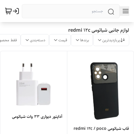
لوازم جانبی شیائومی redmi 12c
پربازدیدترین
برندها
قیمت
دسته‌بندی
فقط محصول
آداپتور دیواری 33 وات شیائومی
قاب شیائومی redmi 12c / poco