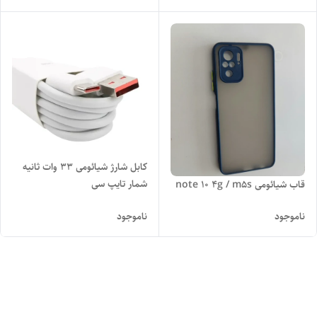
کابل شارژ شیائومی 33 وات ثانیه
شمار تایپ سی
قاب شیائومی note 10 4g / m5s
ناموجود
ناموجود