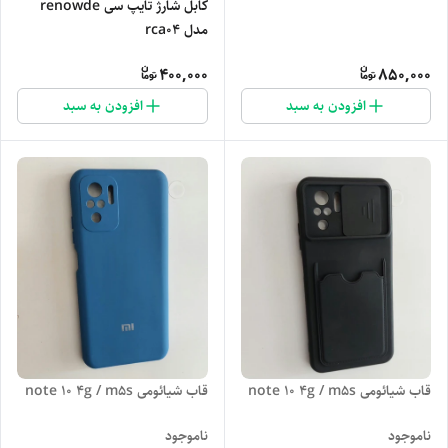
کابل شارژ تایپ سی renowde
مدل rca04
400,000
850,000
افزودن به سبد
افزودن به سبد
قاب شیائومی note 10 4g / m5s
قاب شیائومی note 10 4g / m5s
ناموجود
ناموجود