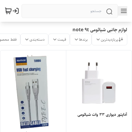
لوازم جانبی شیائومی note 9t
پربازدیدترین
برندها
قیمت
دسته‌بندی
فقط محصول
آداپتور دیواری 33 وات شیائومی