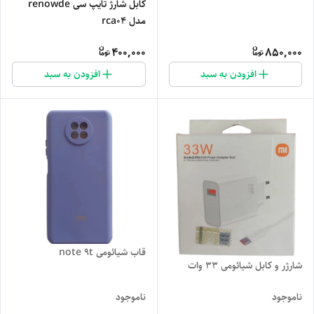
کابل شارژ تایپ سی renowde
مدل rca04
400,000
850,000
افزودن به سبد
افزودن به سبد
قاب شیائومی note 9t
شارژر و کابل شیائومی 33 وات
ناموجود
ناموجود