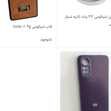
کابل شارژ شیائومی 33 وات ثانیه شمار
ی
قاب شیائومی note 11 4g
ناموجود