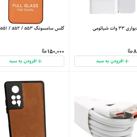
3 وات شیائومی
گلس سامسونگ a51 / a52 / a53
150,000
8
افزودن به سبد
افزودن به سبد