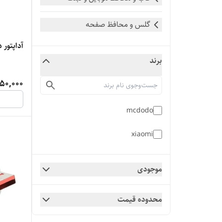
گلس و محافظ صفحه
آداپتور دیواری 3
برند
50,000
mcdodo
xiaomi
موجودی
محدوده قیمت