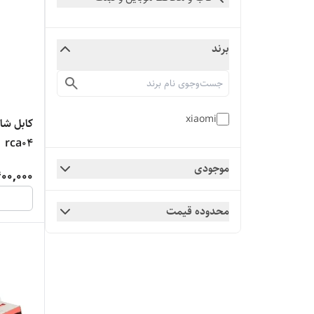
برند
xiaomi
rca04
موجودی
00,000
محدوده قیمت