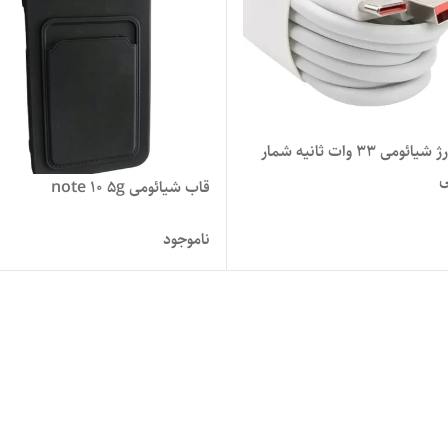
کابل شارژ شیائومی 33 وات ثانیه شمار
ی
قاب شیائومی note 10 5g
ناموجود