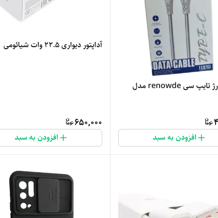
آداپتور دیواری 22.5 وات شیائومی
کابل شارژ تایپ سی renowde مدل
650,000
4
افزودن به سبد
افزودن به سبد