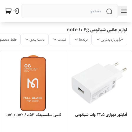
لوازم جانبی شیائومی note 10 4g
پربازدیدترین
برندها
قیمت
دسته‌بندی
فقط محصول
آداپتور دیواری 22.5 وات شیائومی
گلس سامسونگ a51 / a52 / a53