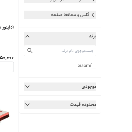
گلس و محافظ صفحه
آداپتور دیواری .5
برند
50,000
xiaomi
موجودی
محدوده قیمت