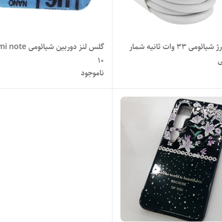
کابل شارژ شیائومی 33 وات ثانیه شمار
گلس لنز دوربین شیائوم
ی
10
ناموجود