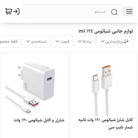
لوازم جانبی شیائومی mi 12t
پربازدیدترین
برندها
قیمت
دسته‌بندی
فقط محصول
کابل شارژ شیائومی 120 وات ثانیه
شارژر و کابل شیائومی 120 وات
شمار تایپ سی