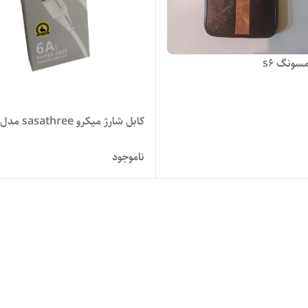
سونگ s6
کابل شارژ میکرو sasathree مدل s01v
ناموجود