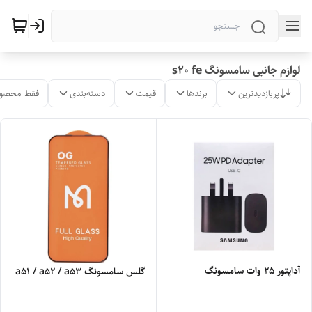
لوازم جانبی سامسونگ s20 fe
پربازدیدترین
برندها
قیمت
دسته‌بندی
فقط محصول
آداپتور 25 وات سامسونگ
گلس سامسونگ a51 / a52 / a53