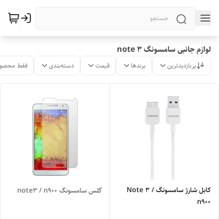
لوازم جانبی سامسونگ note 3
پربازدیدترین
برندها
قیمت
دسته‌بندی
فقط محصول
کابل شارژ سامسونگ Note 3 /
گلس سامسونگ note3 / n900
n900