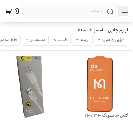
لوازم جانبی سامسونگ m10
پربازدیدترین
برندها
قیمت
دسته‌بندی
فقط محصول
گلس سامسونگ a10 / m10