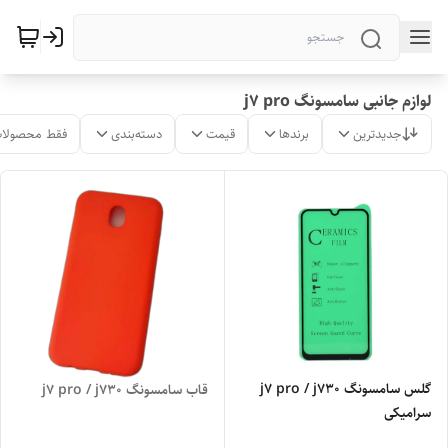
لوازم جانبی سامسونگ j7 pro
جدیدترین
برندها
قیمت
دسته‌بندی
فقط محصولات
گلس سامسونگ j7 pro / j730
قاب سامسونگ j7 pro / j730
سرامیکی