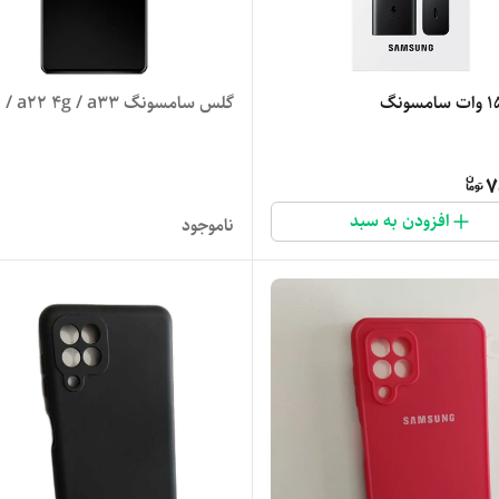
گلس سامسونگ a31 / a22 4g / a33
7
افزودن به سبد
ناموجود