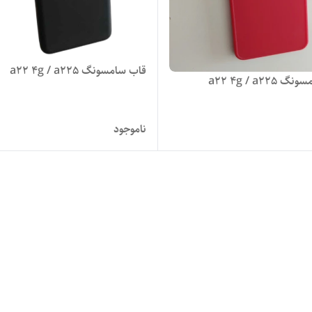
قاب سامسونگ a22 4g / a225
a22 4g / a22
ناموجود