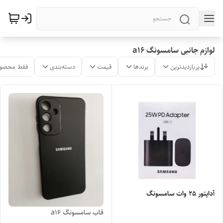
لوازم جانبی سامسونگ a16
پربازدیدترین
برندها
قیمت
دسته‌بندی
فقط محصول
آداپتور 25 وات سامسونگ
قاب سامسونگ a16