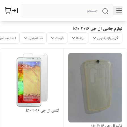
لوازم جانبی ال جی k10 2016
پربازدیدترین
برندها
قیمت
دسته‌بندی
فقط محصول
گلس ال جی k10 2016
قاب ال جی k10 2016