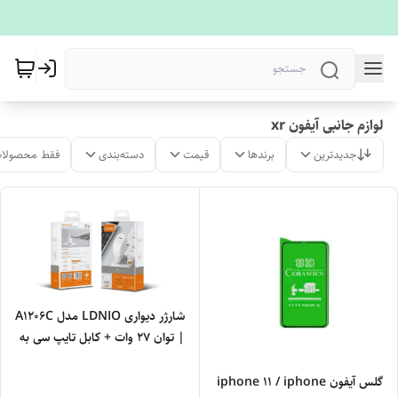
لوازم جانبی آیفون xr
جدیدترین
برندها
قیمت
دسته‌بندی
فقط محصولات
شارژر دیواری LDNIO مدل A1206C
| توان ۲۷ وات + کابل تایپ سی به
آیفون
گلس آیفون iphone 11 / iphone