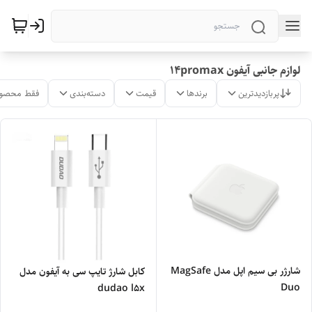
لوازم جانبی آیفون 14promax
پربازدیدترین
برندها
قیمت
دسته‌بندی
فقط محصول
شارژر بی سیم اپل مدل MagSafe
کابل شارژ تایپ سی به آیفون مدل
Duo
dudao l5x