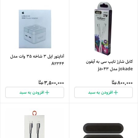
آداپتور اپل 3 شاخه 35 وات مدل
کابل شارژ تایپ سی به آیفون
A2344
jokade مدل ja043
3,500,000
800,000
افزودن به سبد
افزودن به سبد