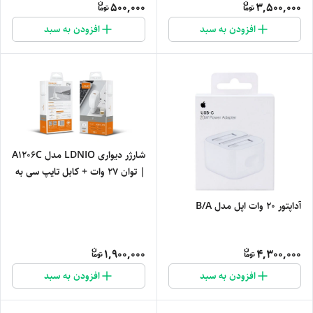
500,000
3,500,000
افزودن به سبد
افزودن به سبد
شارژر دیواری LDNIO مدل A1206C
| توان ۲۷ وات + کابل تایپ سی به
آیفون
آداپتور 20 وات اپل مدل B/A
1,900,000
4,300,000
افزودن به سبد
افزودن به سبد